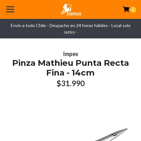
0
Envío a todo Chile - Despacho en 24 horas hábiles - Local solo
retiro -
Impex
Pinza Mathieu Punta Recta
Fina - 14cm
$31.990