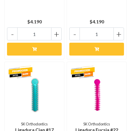
$4.190
$4.190
-
+
-
+
SK Orthodontics
SK Orthodontics
Ligadura Cian #17
Ligadura Fucsia #22