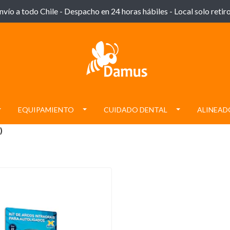
nvío a todo Chile - Despacho en 24 horas hábiles - Local solo retiro
EQUIPAMIENTO
CUIDADO DENTAL
ALINEAD
)