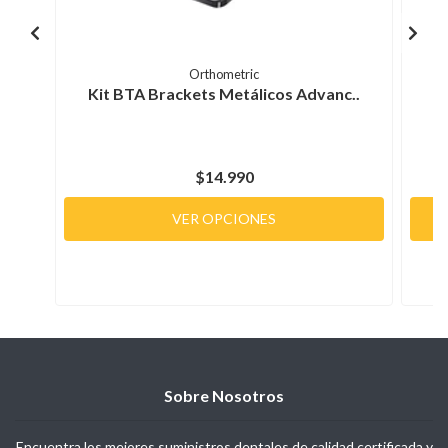
Orthometric
Kit BTA Brackets Metálicos Advanc..
B
$14.990
VER OPCIONES
Sobre Nosotros
Encuentra los mejores suministros dentales de calidad certificada y