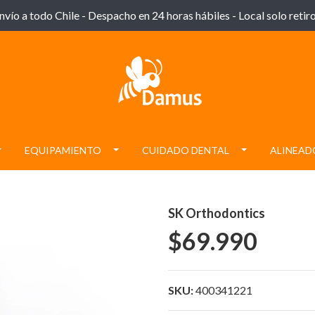
nvío a todo Chile - Despacho en 24 horas hábiles - Local solo retiro
EQUIPAMIENTO
CUIDADO DENTAL
ALINEAD
SK Orthodontics
$69.990
SKU:
400341221