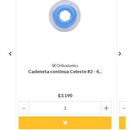
SK Orthodontics
Cadeneta continua Celeste #2 - 4,..
C
$3.190
-
+
-