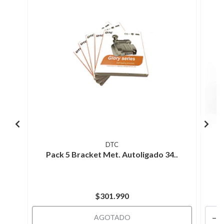
DTC
Pack 5 Bracket Met. Autoligado 34..
P
$301.990
-
AGOTADO